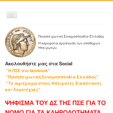
Εναλλαγή
πλοήγησης
ΑΡΧΙΚΗ
Η ΠΑΝΗΠΕΙΡΩΤΙΚΗ
Πανηπειρωτική Συνομοσπονδία Ελλάδος
ΔΕΛΤΙΑ ΤΥΠΟΥ
Η κορυφαία οργάνωση των απόδημων
Ηπειρωτών
ΑΔΕΛΦΟΤΗΤΕΣ-ΟΜΟΣΠΟΝΔΙΕΣ
ΕΚΔΟΣΕΙΣ ΤΗΣ ΠΑΝΗΠΕΙΡΩΤΙΚΗΣ
Ακολουθήστε μας στα Social
Η ΕΦΗΜΕΡΙΔΑ ΜΑΣ
"Η ΠΣΕ στο facebook"
ΕΦΗΜΕΡΙΔΕΣ ΑΔΕΛΦΟΤΗΤΩΝ
"Πανηπειρωτική Συνομοσπονδία Ελλάδας"
ΕΠΙΚΟΙΝΩΝΙΑ
"Το αφιέρωμα στους Ηπειρώτες Εικαστικούς
και Λογοτέχνες"
ΨΗΦΙΣΜΑ ΤΟΥ ΔΣ ΤΗΣ ΠΣΕ ΓΙΑ ΤΟ
ΝΟΜΟ ΓΙΑ ΤΑ ΚΛΗΡΟΔΟΤΗΜΑΤΑ