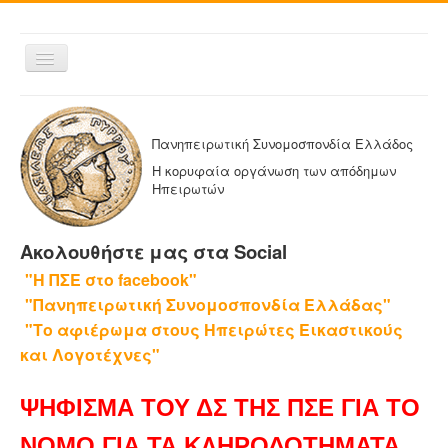
Εναλλαγή
πλοήγησης
ΑΡΧΙΚΗ
Η ΠΑΝΗΠΕΙΡΩΤΙΚΗ
Πανηπειρωτική Συνομοσπονδία Ελλάδος
ΔΕΛΤΙΑ ΤΥΠΟΥ
Η κορυφαία οργάνωση των απόδημων
Ηπειρωτών
ΑΔΕΛΦΟΤΗΤΕΣ-ΟΜΟΣΠΟΝΔΙΕΣ
ΕΚΔΟΣΕΙΣ ΤΗΣ ΠΑΝΗΠΕΙΡΩΤΙΚΗΣ
Ακολουθήστε μας στα Social
Η ΕΦΗΜΕΡΙΔΑ ΜΑΣ
"Η ΠΣΕ στο facebook"
ΕΦΗΜΕΡΙΔΕΣ ΑΔΕΛΦΟΤΗΤΩΝ
"Πανηπειρωτική Συνομοσπονδία Ελλάδας"
ΕΠΙΚΟΙΝΩΝΙΑ
"Το αφιέρωμα στους Ηπειρώτες Εικαστικούς
και Λογοτέχνες"
ΨΗΦΙΣΜΑ ΤΟΥ ΔΣ ΤΗΣ ΠΣΕ ΓΙΑ ΤΟ
ΝΟΜΟ ΓΙΑ ΤΑ ΚΛΗΡΟΔΟΤΗΜΑΤΑ