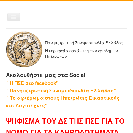
Εναλλαγή
πλοήγησης
ΑΡΧΙΚΗ
Η ΠΑΝΗΠΕΙΡΩΤΙΚΗ
Πανηπειρωτική Συνομοσπονδία Ελλάδος
ΔΕΛΤΙΑ ΤΥΠΟΥ
Η κορυφαία οργάνωση των απόδημων
Ηπειρωτών
ΑΔΕΛΦΟΤΗΤΕΣ-ΟΜΟΣΠΟΝΔΙΕΣ
ΕΚΔΟΣΕΙΣ ΤΗΣ ΠΑΝΗΠΕΙΡΩΤΙΚΗΣ
Ακολουθήστε μας στα Social
Η ΕΦΗΜΕΡΙΔΑ ΜΑΣ
"Η ΠΣΕ στο facebook"
ΕΦΗΜΕΡΙΔΕΣ ΑΔΕΛΦΟΤΗΤΩΝ
"Πανηπειρωτική Συνομοσπονδία Ελλάδας"
ΕΠΙΚΟΙΝΩΝΙΑ
"Το αφιέρωμα στους Ηπειρώτες Εικαστικούς
και Λογοτέχνες"
ΨΗΦΙΣΜΑ ΤΟΥ ΔΣ ΤΗΣ ΠΣΕ ΓΙΑ ΤΟ
ΝΟΜΟ ΓΙΑ ΤΑ ΚΛΗΡΟΔΟΤΗΜΑΤΑ