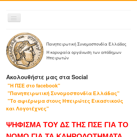
Εναλλαγή
πλοήγησης
ΑΡΧΙΚΗ
Η ΠΑΝΗΠΕΙΡΩΤΙΚΗ
Πανηπειρωτική Συνομοσπονδία Ελλάδος
ΔΕΛΤΙΑ ΤΥΠΟΥ
Η κορυφαία οργάνωση των απόδημων
Ηπειρωτών
ΑΔΕΛΦΟΤΗΤΕΣ-ΟΜΟΣΠΟΝΔΙΕΣ
ΕΚΔΟΣΕΙΣ ΤΗΣ ΠΑΝΗΠΕΙΡΩΤΙΚΗΣ
Ακολουθήστε μας στα Social
Η ΕΦΗΜΕΡΙΔΑ ΜΑΣ
"Η ΠΣΕ στο facebook"
ΕΦΗΜΕΡΙΔΕΣ ΑΔΕΛΦΟΤΗΤΩΝ
"Πανηπειρωτική Συνομοσπονδία Ελλάδας"
ΕΠΙΚΟΙΝΩΝΙΑ
"Το αφιέρωμα στους Ηπειρώτες Εικαστικούς
και Λογοτέχνες"
ΨΗΦΙΣΜΑ ΤΟΥ ΔΣ ΤΗΣ ΠΣΕ ΓΙΑ ΤΟ
ΝΟΜΟ ΓΙΑ ΤΑ ΚΛΗΡΟΔΟΤΗΜΑΤΑ