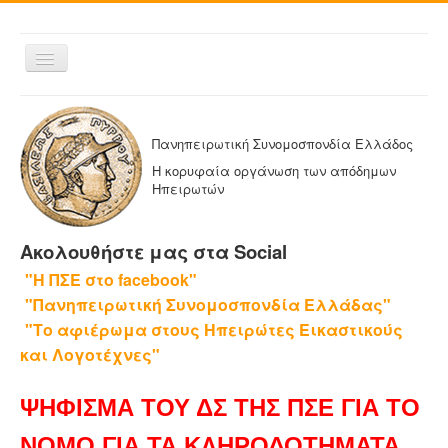
Εναλλαγή
πλοήγησης
ΑΡΧΙΚΗ
Η ΠΑΝΗΠΕΙΡΩΤΙΚΗ
Πανηπειρωτική Συνομοσπονδία Ελλάδος
ΔΕΛΤΙΑ ΤΥΠΟΥ
Η κορυφαία οργάνωση των απόδημων
Ηπειρωτών
ΑΔΕΛΦΟΤΗΤΕΣ-ΟΜΟΣΠΟΝΔΙΕΣ
ΕΚΔΟΣΕΙΣ ΤΗΣ ΠΑΝΗΠΕΙΡΩΤΙΚΗΣ
Ακολουθήστε μας στα Social
Η ΕΦΗΜΕΡΙΔΑ ΜΑΣ
"Η ΠΣΕ στο facebook"
ΕΦΗΜΕΡΙΔΕΣ ΑΔΕΛΦΟΤΗΤΩΝ
"Πανηπειρωτική Συνομοσπονδία Ελλάδας"
ΕΠΙΚΟΙΝΩΝΙΑ
"Το αφιέρωμα στους Ηπειρώτες Εικαστικούς
και Λογοτέχνες"
ΨΗΦΙΣΜΑ ΤΟΥ ΔΣ ΤΗΣ ΠΣΕ ΓΙΑ ΤΟ
ΝΟΜΟ ΓΙΑ ΤΑ ΚΛΗΡΟΔΟΤΗΜΑΤΑ