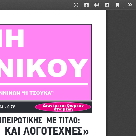
Current
Presentation
Open
Print
Download
Too
View
Mode
Διανέμεται δωρεάν 
 - 0.7€
στα μέλη
ΕΙΡΩΤΙΚΗΣ  ΜΕ ΤΙΤΛΟ:
  ΚΑΙ ΛΟΓΟΤΕΧΝΕΣ»