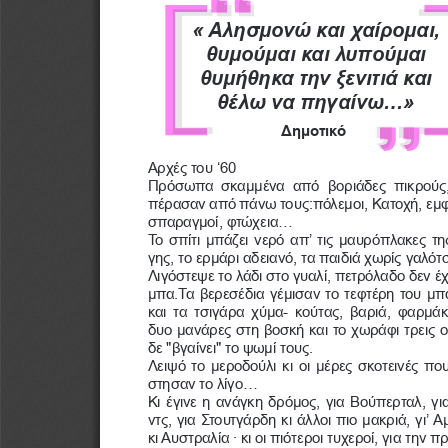
« Αλησμονώ και χαίρομαι, 
θυμούμαι και λυπούμαι 
θυμήθηκα την ξενιτιά και 
θέλω να πηγαίνω...»
Δημοτικό
Αρχές του ‘60
Πρόσωπα  σκαμμένα  από  βοριάδες  πικρούς,
πέρασαν από πάνω τους:πόλεμοι, Κατοχή, εμφύ
σπαραγμοί, φτώχεια...
Το σπίτι μπάζει νερό απ’ τις μαυρόπλακες τη
γης, το ερμάρι αδειανό, τα παιδιά χωρίς γαλότ
Λιγόστεψε το λάδι στο γυαλί, πετρόλαδο δεν έχ
μπα.Τα βερεσέδια γέμισαν το τεφτέρη του μπ
και τα τσιγάρα χύμα- κούτας, βαριά, φαρμάκι
δυο μανάρες στη βοσκή και το χωράφι τρεις ορ
δε "βγαίνει" το ψωμί τους.
Λειψό το μεροδούλι κι οι μέρες σκοτεινές πο
στησαν το λίγο...
Κι έγινε η ανάγκη δρόμος, για Βούπερταλ, γι
ντς, για Στουτγάρδη κι άλλοι πιο μακριά, γι’ Αμ
κι Αυστραλία ∙ κι οι πιότεροι τυχεροί, για την π