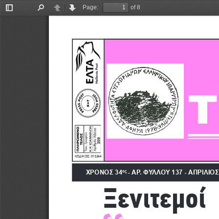
Page:
of 8
Toggle
Find
Previous
Next
Sidebar
ΑΠΡΙΛΙΟΣ - ΜΑΪΟΣ - ΙΟΥΝΙΟ
ΚΩΔΙΚΟΣ: 013244
ΧΡΟΝΟΣ 34
- ΑΡ. ΦΥΛΛΟΥ 137 - 
ΑΠΡΙΛΙΟΣ 
ος 
Ξενιτεμοί