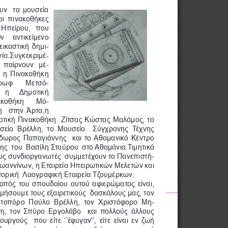
υν  τα μουσεία 
οι πινακοθήκες 
 Ηπείρου,  που 
ν  αντικείμενο 
-
εικαστική δημι
-
ία.Συγκεκριμέ
-
  παίρνουν  μέ
 η Πινακοθήκη  
-
ρωφ    Μετσό
  η    Δημοτική  
-
ακοθήκη   Μό
  στην Άρτα,η  
τική Πινακοθήκη  Ζίτσας Κώστας Μαλάμος, το 
είο  Βρέλλη,  το  Μουσείο    Σύγχρονης  Τέχνης  
δωρος Παπαγιάννης  και το Αθαμανικό Κέντρο 
ης  του  Βασίλη Σταύρου  στο Αθαμάνιο.Τιμητικά  
-
ως συνδιοργανωτές  συμμετέχουν το Πανεπιστή
Ιωαννίνων, η Εταιρεία Ηπειρωτικών Μελετών και 
τορική  Λαογραφική Εταιρεία Τζουμέρκων.
οπός του σπουδαίου αυτού αφιερώματος είναι, 
ιμήσουμε τους εξαιρετικούς  δασκάλους μας, τον 
-
οπόρο  Παύλο  Βρέλλη,  τον  Χριστόφορο  Μη
η, τον Σπύρο Εργολάβο  και πολλούς άλλους  
ουργούς  που είτε ‘’έφυγαν’’, είτε είναι εν ζωή  