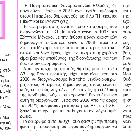
-
    Η  Πανηπειρωτική  Συνομοσπονδία  Ελλάδος,  δι
τέχο
οργανώνει  μέσα στο 2021, ένα μεγάλο αφιέρωμα 
και 
στους Ηπειρώτες δημιουργούς  με τίτλο ‘’Ηπειρώτες 
της 
Εικαστικοί και Λογοτέχνες’’.
έχου
  Το αφιέρωμα αυτό, είναι το τρίτο κατά σειρά, που 
την 
διοργανώνει  η ΠΣΕ.Το πρώτο έγινε το 1997 στο 
ουργ
Ζάππειο Μέγαρο, με την έκθεση μόνον εικαστικών 
να  
δημιουργών.Το  δεύτερο  έγινε  το  2008    πάλι  στο 
ρος,
-
Ζάππειο Μέγαρο  και σε αυτό πήραν μέρος  και εικα
Αβέ
στικοί  και λογοτέχνες.Είχα την τύχη και τη χαρά να 
βου,
  που 
είμαι βασικός υπεύθυνος  της διοργάνωσης  και των 
Πιν
λιοι, 
δύο αυτών αφιερωμάτων.
ραλη
  Από την αρχή της τριετούς θητείας μου  στο νέο 
Δημο
-
ς στέ
ΔΣ  της Πανηπειρωτικής, είχα  προτείνει μέσα στο  
Μουσ
σες.
-
2020, να διοργανώσουμε ένα τρίτο  μεγάλο αφιέρω
Θεό
-
’η λά
-
μα, στους Ηπειρώτες δημιουργούς, στους εικαστι
Τέχν
ακάλη 
κούς και στους λογοτέχνες.Δυστυχώς η εκδήλωση 
και 
...Με 
της πανδημίας, λόγω του κορονοιού δεν επέτρεψαν 
μιο 
γιές, 
αυτή τη διοργάνωση  μέσα στο 2020.Απο τις αρχές 
η Ισ
-
του 2021, με ομόφωνη απόφαση του ΔΣ  της ΠΣΕ,
  Σκ
-
υ βλά
-
ξεκινήσαμε την προετοιμασία για το εν  λόγω αφιέ
να τ
ρωμα.
πρωτ
-
α Μάι
  Το αφιέρωμα αυτό θα έχει  δύο φάσεις.Στην πρώτη 
λιών
ερική 
φάση, η παρουσίαση του έργου των δημιουργών  θα 
δημι
-
ρωτεύ