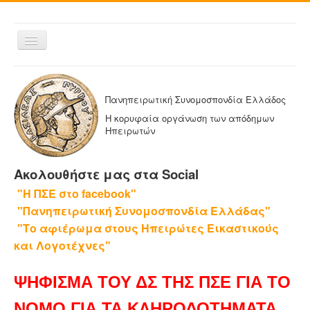
Εναλλαγή
πλοήγησης
ΑΡΧΙΚΗ
Η ΠΑΝΗΠΕΙΡΩΤΙΚΗ
Πανηπειρωτική Συνομοσπονδία Ελλάδος
ΔΕΛΤΙΑ ΤΥΠΟΥ
Η κορυφαία οργάνωση των απόδημων
Ηπειρωτών
ΑΔΕΛΦΟΤΗΤΕΣ-ΟΜΟΣΠΟΝΔΙΕΣ
ΕΚΔΟΣΕΙΣ ΤΗΣ ΠΑΝΗΠΕΙΡΩΤΙΚΗΣ
Ακολουθήστε μας στα Social
Η ΕΦΗΜΕΡΙΔΑ ΜΑΣ
"Η ΠΣΕ στο facebook"
ΕΦΗΜΕΡΙΔΕΣ ΑΔΕΛΦΟΤΗΤΩΝ
"Πανηπειρωτική Συνομοσπονδία Ελλάδας"
ΕΠΙΚΟΙΝΩΝΙΑ
"Το αφιέρωμα στους Ηπειρώτες Εικαστικούς
και Λογοτέχνες"
ΨΗΦΙΣΜΑ ΤΟΥ ΔΣ ΤΗΣ ΠΣΕ ΓΙΑ ΤΟ
ΝΟΜΟ ΓΙΑ ΤΑ ΚΛΗΡΟΔΟΤΗΜΑΤΑ