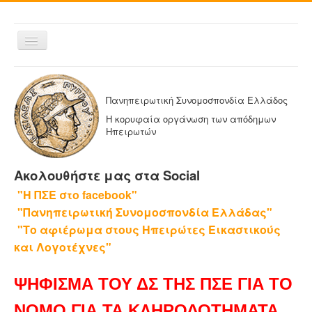
Εναλλαγή
πλοήγησης
ΑΡΧΙΚΗ
Η ΠΑΝΗΠΕΙΡΩΤΙΚΗ
Πανηπειρωτική Συνομοσπονδία Ελλάδος
ΔΕΛΤΙΑ ΤΥΠΟΥ
Η κορυφαία οργάνωση των απόδημων
Ηπειρωτών
ΑΔΕΛΦΟΤΗΤΕΣ-ΟΜΟΣΠΟΝΔΙΕΣ
ΕΚΔΟΣΕΙΣ ΤΗΣ ΠΑΝΗΠΕΙΡΩΤΙΚΗΣ
Ακολουθήστε μας στα Social
Η ΕΦΗΜΕΡΙΔΑ ΜΑΣ
"Η ΠΣΕ στο facebook"
ΕΦΗΜΕΡΙΔΕΣ ΑΔΕΛΦΟΤΗΤΩΝ
"Πανηπειρωτική Συνομοσπονδία Ελλάδας"
ΕΠΙΚΟΙΝΩΝΙΑ
"Το αφιέρωμα στους Ηπειρώτες Εικαστικούς
και Λογοτέχνες"
ΨΗΦΙΣΜΑ ΤΟΥ ΔΣ ΤΗΣ ΠΣΕ ΓΙΑ ΤΟ
ΝΟΜΟ ΓΙΑ ΤΑ ΚΛΗΡΟΔΟΤΗΜΑΤΑ