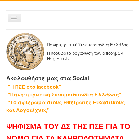
Εναλλαγή
πλοήγησης
ΑΡΧΙΚΗ
Η ΠΑΝΗΠΕΙΡΩΤΙΚΗ
Πανηπειρωτική Συνομοσπονδία Ελλάδος
ΔΕΛΤΙΑ ΤΥΠΟΥ
Η κορυφαία οργάνωση των απόδημων
Ηπειρωτών
ΑΔΕΛΦΟΤΗΤΕΣ-ΟΜΟΣΠΟΝΔΙΕΣ
ΕΚΔΟΣΕΙΣ ΤΗΣ ΠΑΝΗΠΕΙΡΩΤΙΚΗΣ
Ακολουθήστε μας στα Social
Η ΕΦΗΜΕΡΙΔΑ ΜΑΣ
"Η ΠΣΕ στο facebook"
ΕΦΗΜΕΡΙΔΕΣ ΑΔΕΛΦΟΤΗΤΩΝ
"Πανηπειρωτική Συνομοσπονδία Ελλάδας"
ΕΠΙΚΟΙΝΩΝΙΑ
"Το αφιέρωμα στους Ηπειρώτες Εικαστικούς
και Λογοτέχνες"
ΨΗΦΙΣΜΑ ΤΟΥ ΔΣ ΤΗΣ ΠΣΕ ΓΙΑ ΤΟ
ΝΟΜΟ ΓΙΑ ΤΑ ΚΛΗΡΟΔΟΤΗΜΑΤΑ