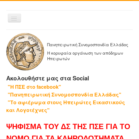
Εναλλαγή
πλοήγησης
ΑΡΧΙΚΗ
Η ΠΑΝΗΠΕΙΡΩΤΙΚΗ
Πανηπειρωτική Συνομοσπονδία Ελλάδος
ΔΕΛΤΙΑ ΤΥΠΟΥ
Η κορυφαία οργάνωση των απόδημων
Ηπειρωτών
ΑΔΕΛΦΟΤΗΤΕΣ-ΟΜΟΣΠΟΝΔΙΕΣ
ΕΚΔΟΣΕΙΣ ΤΗΣ ΠΑΝΗΠΕΙΡΩΤΙΚΗΣ
Ακολουθήστε μας στα Social
Η ΕΦΗΜΕΡΙΔΑ ΜΑΣ
"Η ΠΣΕ στο facebook"
ΕΦΗΜΕΡΙΔΕΣ ΑΔΕΛΦΟΤΗΤΩΝ
"Πανηπειρωτική Συνομοσπονδία Ελλάδας"
ΕΠΙΚΟΙΝΩΝΙΑ
"Το αφιέρωμα στους Ηπειρώτες Εικαστικούς
και Λογοτέχνες"
ΨΗΦΙΣΜΑ ΤΟΥ ΔΣ ΤΗΣ ΠΣΕ ΓΙΑ ΤΟ
ΝΟΜΟ ΓΙΑ ΤΑ ΚΛΗΡΟΔΟΤΗΜΑΤΑ