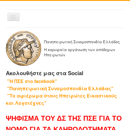
Εναλλαγή
πλοήγησης
ΑΡΧΙΚΗ
Η ΠΑΝΗΠΕΙΡΩΤΙΚΗ
Πανηπειρωτική Συνομοσπονδία Ελλάδος
ΔΕΛΤΙΑ ΤΥΠΟΥ
Η κορυφαία οργάνωση των απόδημων
Ηπειρωτών
ΑΔΕΛΦΟΤΗΤΕΣ-ΟΜΟΣΠΟΝΔΙΕΣ
ΕΚΔΟΣΕΙΣ ΤΗΣ ΠΑΝΗΠΕΙΡΩΤΙΚΗΣ
Ακολουθήστε μας στα Social
Η ΕΦΗΜΕΡΙΔΑ ΜΑΣ
"Η ΠΣΕ στο facebook"
ΕΦΗΜΕΡΙΔΕΣ ΑΔΕΛΦΟΤΗΤΩΝ
"Πανηπειρωτική Συνομοσπονδία Ελλάδας"
ΕΠΙΚΟΙΝΩΝΙΑ
"Το αφιέρωμα στους Ηπειρώτες Εικαστικούς
και Λογοτέχνες"
ΨΗΦΙΣΜΑ ΤΟΥ ΔΣ ΤΗΣ ΠΣΕ ΓΙΑ ΤΟ
ΝΟΜΟ ΓΙΑ ΤΑ ΚΛΗΡΟΔΟΤΗΜΑΤΑ