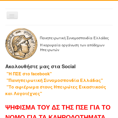
Εναλλαγή
πλοήγησης
ΑΡΧΙΚΗ
Η ΠΑΝΗΠΕΙΡΩΤΙΚΗ
Πανηπειρωτική Συνομοσπονδία Ελλάδος
ΔΕΛΤΙΑ ΤΥΠΟΥ
Η κορυφαία οργάνωση των απόδημων
Ηπειρωτών
ΑΔΕΛΦΟΤΗΤΕΣ-ΟΜΟΣΠΟΝΔΙΕΣ
ΕΚΔΟΣΕΙΣ ΤΗΣ ΠΑΝΗΠΕΙΡΩΤΙΚΗΣ
Ακολουθήστε μας στα Social
Η ΕΦΗΜΕΡΙΔΑ ΜΑΣ
"Η ΠΣΕ στο facebook"
ΕΦΗΜΕΡΙΔΕΣ ΑΔΕΛΦΟΤΗΤΩΝ
"Πανηπειρωτική Συνομοσπονδία Ελλάδας"
ΕΠΙΚΟΙΝΩΝΙΑ
"Το αφιέρωμα στους Ηπειρώτες Εικαστικούς
και Λογοτέχνες"
ΨΗΦΙΣΜΑ ΤΟΥ ΔΣ ΤΗΣ ΠΣΕ ΓΙΑ ΤΟ
ΝΟΜΟ ΓΙΑ ΤΑ ΚΛΗΡΟΔΟΤΗΜΑΤΑ