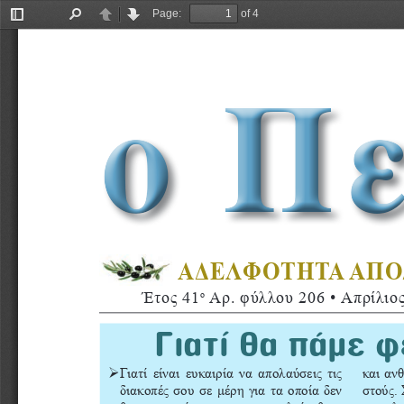
Page:
of 4
Toggle
Find
Previous
Next
Sidebar
ο Π
ΑΔΕΛΦΟΤΗΤΑ ΑΠΟΔ
Έτος 41
 Αρ. φύλλου 206 • Απρίλιος
ο
Γιατί θα πάμε 
Ø 
Γιατί είναι ευκαιρία να απολαύσεις τις 
και αν
διακοπές σου σε μέρη για τα οποία δεν 
στούς. 