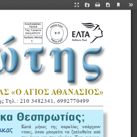
Current
Presentation
Open
Print
Download
Too
View
Mode
ώτης
5
ΧΑΪΔΑΡΙΟΥ
1
 «Ο ΑΓΙΟΣ ΑΘΑΝΑΣΙΟΣ»
ής
 Τηλ.: 
210 3482341, 6992770499
ικα Θεσπρωτίας;
Κ
ατά  μήκος  της  παραλίας  υπάρχουν 
ικας
ντους, όπου μπορείτε να ξεπλυθείτε από 
-
την άμμο και την αλμύρα. Έχει ενοικια