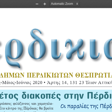
Zoom
Zoom
Out
In
ερδικι
ΗΜΩΝ ΠΕΡΔΙΚΙΩΤΩΝ ΘΕΣΠΡΩΤΙΑΣ
-Μάιος-Ιούνιος 2020 • 
Άρτης 14, 131 23 Ίλιον Αττικ
φέτος διακοπές στην Πέρδ
-
θρώπους φιλόξενους και χαμογελα
Οι παραλίες της Πέρδ
Στο κέντρο της Πέρδικας θα βρείτε 