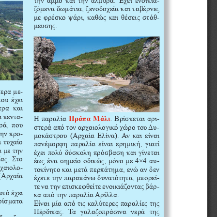
ζόμενα δωμάτια, ξενοδοχεία και ταβέρνες 
-
με 
φρέσκο ψάρι, καθώς και θέσεις στάθ
μευσης. 
-
τερα με
ου έχει 
τρα  και 
-
ι πεντα
-
Η παραλία 
Πράπα Μάλι
. Βρίσκεται αρι
ρά, που 
-
στερά από τον αρχαιολογικό χώρο του Δυ
-
την προ
μοκάστρου (Αρχαία Ελίνα). Αν και είναι 
 τυχαίο 
πανέμορφη 
παραλία είναι ερημική, γιατί 
α
με την 
έχει πολύ δύσκολη πρόσβαση και γίνεται 
ας. Στο 
-
έως ένα σημείο οδικώς, μόνο με 4×4 αυ
-
ρχαιολο
τοκίνητο και μετά περπάτημα, ενώ αν δεν 
(Αρχαία 
-
έχετε 
την παραπάνω δυνατότητα, μπορεί
-
τε να την επισκεφθείτε ενοικιάζοντας βάρ
υτό έχει 
κα από την παραλία Αρίλλα.
υρίσματα 
Είναι 
μία από τις καλύτερες παραλίες της 
Πέρδικας.  Τα  γαλαζοπράσινα  νερά  της 