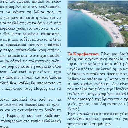
-
ατεία του χωριού, μεγάλη σε έκτα
 αποκομμένη από την κυκλοφορία. 
ε  να  κάνετε  τη  βόλτα  σας,  να 
ε για φαγητό, ποτό ή καφέ και να 
 τα παιδιά σας να παίξουν ανέμελα 
-
ασφάλεια χωρίς τον φόβο των αυτο
. Θα βρείτε τα πάντα: εστιατόρια, 
ιες, μπαρ, ταβέρνες, παντοπωλεία, 
α, κρεοπωλεία, φούρνους, internet 
ερίπτερο, ανθοπωλεία, κομμωτήρια, 
Το Καραβοστάσι.
 Είναι μια ιδιαί
-
ίο, ιατρείο και το ανοιχτό αμφιθέ
γάλη και οργανωμένη παραλία, π
-
υ φιλοξενεί τις πολιτιστικές εκδη
μήκ
ος  περισσότερο  από  600  μέ
του χωριού κατά τη διάρκεια όλου 
μεγάλο πλάτος, με λευκή άμμο κα
όνου. Από εκεί, περπατήστε μέχρι 
κάθαρα, καταγάλανα δροσερά νε
η «παρατηρητήριο» και απολαύστε 
βαθαίνουν 
απότομα, γι’ αυτό και 
αδική θέα, καθώς θα μπορέσετε να 
τιμούν κυρίως ενήλικες. Δεν είναι
την  Κέρκυρα,  τους  Παξούς  και  τα 
που 
πολλοί ταυτίζουν την Πέρδικ
 
εικόνα της συγκεκριμένης παραλί
λόφο αριστερά της βρίσκεται ο α
ονα,  αποτελεί  ένα  από  τα  πιο 
γικός  χώρος  του Δυμοκάστρου  
-
σημεία για να απολαύσετε το ηλιο
Ελίνα).
α και να αντικρίσετε το βράδυ τα 
Έχει 
καταπληκτικό τοπίο και γι’ α
ης  Κέρκυρας  και  των  Συβότων, 
επιλεχθεί  αρκετές  φορές  για  γ
 προσφέρουν στο τοπίο ειδυλλιακή 
ταινιών και διαφημίσεων. 
αιρα.