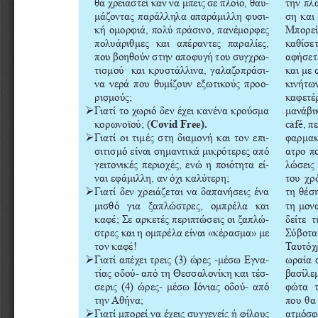
-
την πλ
θα χρειαστεί καν να μπεις σε πλοίο, θαυ
-
ση και
μάζοντας παράλληλα απαράμιλλη φυσι
κή ομορφιά, πολύ πράσινο, πανέμορφες 
Μπορείτ
πολυάριθμες  και  απέραντες  παραλίες, 
καθίσετ
-
αφήσετε
που βοηθούν στην αποφυγή του συγχρω
-
τισμού· και κρυστάλλινα, γαλαζοπράσι
και με 
-
να νερά που θυμίζουν εξωτικούς προο
κινήτων
ρισμούς;
καφετέρ
Ø 
μανάβικ
Γιατί το χωριό δεν έχει κανένα κρούσμα 
κορωνοϊού; (
Covid Free).
café, π
-
Ø 
Γιατί οι τιμές στη διαμονή και τον επι
φαρμακε
σιτισμό είναι σημαντικά μικρότερες από 
ατρο πο
-
λώσεις 
γειτονικές περιοχές, ενώ η ποιότητα εί
ναι εφάμιλλη, αν όχι καλύτερη; 
του χρ
Ø 
Γιατί δεν χρειάζεται να δαπανήσεις ένα 
τη θέσ
τη μον
μισθό  για  ξαπλώστρες,  ομπρέλα  και 
-
δείτε  
καφέ; Σε αρκετές περιπτώσεις οι ξαπλώ
στρες και η ομπρέλα είναι «κέρασμα» με 
Σύβοτα.
τον καφέ!
Ταυτόχρ
-
Ø 
ωραία 
Γιατί απέχει τρεις (3) ώρες -μέσω Εγνα
-
τίας οδού- από τη Θεσσαλονίκη και τέσ
βασίλεμ
σερις (4) ώρες- μέσω Ιόνιας οδού- από 
φώτα  τ
την Αθήνα;
που θα
Ø 
ατμόσφ
Γιατί μπορεί να έχεις συγγενείς ή φίλους 