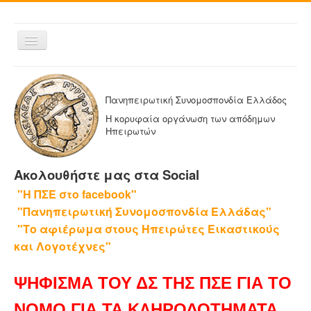
Εναλλαγή
πλοήγησης
ΑΡΧΙΚΗ
Η ΠΑΝΗΠΕΙΡΩΤΙΚΗ
Πανηπειρωτική Συνομοσπονδία Ελλάδος
ΔΕΛΤΙΑ ΤΥΠΟΥ
Η κορυφαία οργάνωση των απόδημων
Ηπειρωτών
ΑΔΕΛΦΟΤΗΤΕΣ-ΟΜΟΣΠΟΝΔΙΕΣ
ΕΚΔΟΣΕΙΣ ΤΗΣ ΠΑΝΗΠΕΙΡΩΤΙΚΗΣ
Ακολουθήστε μας στα Social
Η ΕΦΗΜΕΡΙΔΑ ΜΑΣ
"Η ΠΣΕ στο facebook"
ΕΦΗΜΕΡΙΔΕΣ ΑΔΕΛΦΟΤΗΤΩΝ
"Πανηπειρωτική Συνομοσπονδία Ελλάδας"
ΕΠΙΚΟΙΝΩΝΙΑ
"Το αφιέρωμα στους Ηπειρώτες Εικαστικούς
και Λογοτέχνες"
ΨΗΦΙΣΜΑ ΤΟΥ ΔΣ ΤΗΣ ΠΣΕ ΓΙΑ ΤΟ
ΝΟΜΟ ΓΙΑ ΤΑ ΚΛΗΡΟΔΟΤΗΜΑΤΑ