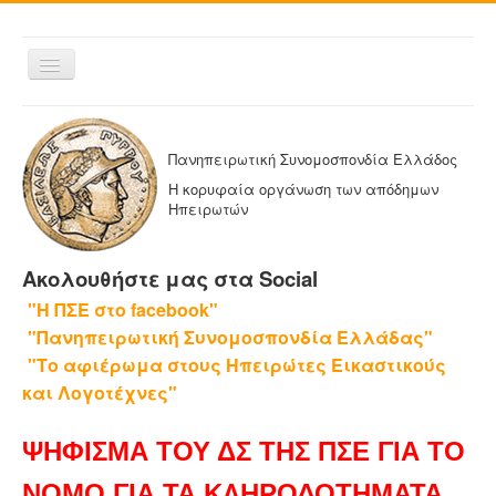
Εναλλαγή
πλοήγησης
ΑΡΧΙΚΗ
Η ΠΑΝΗΠΕΙΡΩΤΙΚΗ
Πανηπειρωτική Συνομοσπονδία Ελλάδος
ΔΕΛΤΙΑ ΤΥΠΟΥ
Η κορυφαία οργάνωση των απόδημων
Ηπειρωτών
ΑΔΕΛΦΟΤΗΤΕΣ-ΟΜΟΣΠΟΝΔΙΕΣ
ΕΚΔΟΣΕΙΣ ΤΗΣ ΠΑΝΗΠΕΙΡΩΤΙΚΗΣ
Ακολουθήστε μας στα Social
Η ΕΦΗΜΕΡΙΔΑ ΜΑΣ
"Η ΠΣΕ στο facebook"
ΕΦΗΜΕΡΙΔΕΣ ΑΔΕΛΦΟΤΗΤΩΝ
"Πανηπειρωτική Συνομοσπονδία Ελλάδας"
ΕΠΙΚΟΙΝΩΝΙΑ
"Το αφιέρωμα στους Ηπειρώτες Εικαστικούς
και Λογοτέχνες"
ΨΗΦΙΣΜΑ ΤΟΥ ΔΣ ΤΗΣ ΠΣΕ ΓΙΑ ΤΟ
ΝΟΜΟ ΓΙΑ ΤΑ ΚΛΗΡΟΔΟΤΗΜΑΤΑ