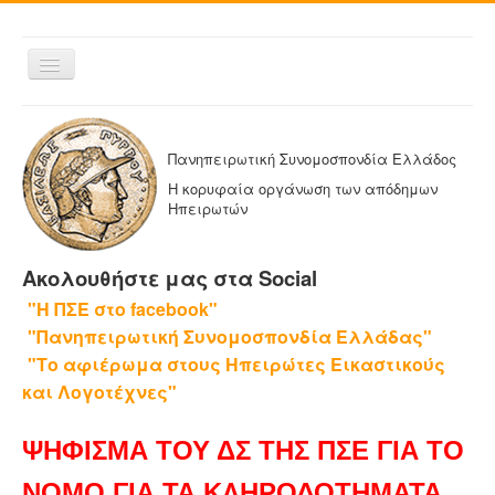
Εναλλαγή
πλοήγησης
ΑΡΧΙΚΗ
Η ΠΑΝΗΠΕΙΡΩΤΙΚΗ
Πανηπειρωτική Συνομοσπονδία Ελλάδος
ΔΕΛΤΙΑ ΤΥΠΟΥ
Η κορυφαία οργάνωση των απόδημων
Ηπειρωτών
ΑΔΕΛΦΟΤΗΤΕΣ-ΟΜΟΣΠΟΝΔΙΕΣ
ΕΚΔΟΣΕΙΣ ΤΗΣ ΠΑΝΗΠΕΙΡΩΤΙΚΗΣ
Ακολουθήστε μας στα Social
Η ΕΦΗΜΕΡΙΔΑ ΜΑΣ
"Η ΠΣΕ στο facebook"
ΕΦΗΜΕΡΙΔΕΣ ΑΔΕΛΦΟΤΗΤΩΝ
"Πανηπειρωτική Συνομοσπονδία Ελλάδας"
ΕΠΙΚΟΙΝΩΝΙΑ
"Το αφιέρωμα στους Ηπειρώτες Εικαστικούς
και Λογοτέχνες"
ΨΗΦΙΣΜΑ ΤΟΥ ΔΣ ΤΗΣ ΠΣΕ ΓΙΑ ΤΟ
ΝΟΜΟ ΓΙΑ ΤΑ ΚΛΗΡΟΔΟΤΗΜΑΤΑ