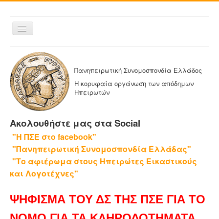
Εναλλαγή
πλοήγησης
ΑΡΧΙΚΗ
Η ΠΑΝΗΠΕΙΡΩΤΙΚΗ
Πανηπειρωτική Συνομοσπονδία Ελλάδος
ΔΕΛΤΙΑ ΤΥΠΟΥ
Η κορυφαία οργάνωση των απόδημων
Ηπειρωτών
ΑΔΕΛΦΟΤΗΤΕΣ-ΟΜΟΣΠΟΝΔΙΕΣ
ΕΚΔΟΣΕΙΣ ΤΗΣ ΠΑΝΗΠΕΙΡΩΤΙΚΗΣ
Ακολουθήστε μας στα Social
Η ΕΦΗΜΕΡΙΔΑ ΜΑΣ
"Η ΠΣΕ στο facebook"
ΕΦΗΜΕΡΙΔΕΣ ΑΔΕΛΦΟΤΗΤΩΝ
"Πανηπειρωτική Συνομοσπονδία Ελλάδας"
ΕΠΙΚΟΙΝΩΝΙΑ
"Το αφιέρωμα στους Ηπειρώτες Εικαστικούς
και Λογοτέχνες"
ΨΗΦΙΣΜΑ ΤΟΥ ΔΣ ΤΗΣ ΠΣΕ ΓΙΑ ΤΟ
ΝΟΜΟ ΓΙΑ ΤΑ ΚΛΗΡΟΔΟΤΗΜΑΤΑ