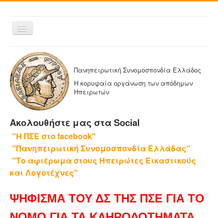
Εναλλαγή
πλοήγησης
ΑΡΧΙΚΗ
Η ΠΑΝΗΠΕΙΡΩΤΙΚΗ
Πανηπειρωτική Συνομοσπονδία Ελλάδος
ΔΕΛΤΙΑ ΤΥΠΟΥ
Η κορυφαία οργάνωση των απόδημων
Ηπειρωτών
ΑΔΕΛΦΟΤΗΤΕΣ-ΟΜΟΣΠΟΝΔΙΕΣ
ΕΚΔΟΣΕΙΣ ΤΗΣ ΠΑΝΗΠΕΙΡΩΤΙΚΗΣ
Ακολουθήστε μας στα Social
Η ΕΦΗΜΕΡΙΔΑ ΜΑΣ
"Η ΠΣΕ στο facebook"
ΕΦΗΜΕΡΙΔΕΣ ΑΔΕΛΦΟΤΗΤΩΝ
"Πανηπειρωτική Συνομοσπονδία Ελλάδας"
ΕΠΙΚΟΙΝΩΝΙΑ
"Το αφιέρωμα στους Ηπειρώτες Εικαστικούς
και Λογοτέχνες"
ΨΗΦΙΣΜΑ ΤΟΥ ΔΣ ΤΗΣ ΠΣΕ ΓΙΑ ΤΟ
ΝΟΜΟ ΓΙΑ ΤΑ ΚΛΗΡΟΔΟΤΗΜΑΤΑ