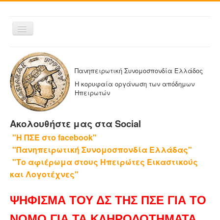
Εναλλαγή
πλοήγησης
ΑΡΧΙΚΗ
Η ΠΑΝΗΠΕΙΡΩΤΙΚΗ
Πανηπειρωτική Συνομοσπονδία Ελλάδος
ΔΕΛΤΙΑ ΤΥΠΟΥ
Η κορυφαία οργάνωση των απόδημων
Ηπειρωτών
ΑΔΕΛΦΟΤΗΤΕΣ-ΟΜΟΣΠΟΝΔΙΕΣ
ΕΚΔΟΣΕΙΣ ΤΗΣ ΠΑΝΗΠΕΙΡΩΤΙΚΗΣ
Ακολουθήστε μας στα Social
Η ΕΦΗΜΕΡΙΔΑ ΜΑΣ
"Η ΠΣΕ στο facebook"
ΕΦΗΜΕΡΙΔΕΣ ΑΔΕΛΦΟΤΗΤΩΝ
"Πανηπειρωτική Συνομοσπονδία Ελλάδας"
ΕΠΙΚΟΙΝΩΝΙΑ
"Το αφιέρωμα στους Ηπειρώτες Εικαστικούς
και Λογοτέχνες"
ΨΗΦΙΣΜΑ ΤΟΥ ΔΣ ΤΗΣ ΠΣΕ ΓΙΑ ΤΟ
ΝΟΜΟ ΓΙΑ ΤΑ ΚΛΗΡΟΔΟΤΗΜΑΤΑ