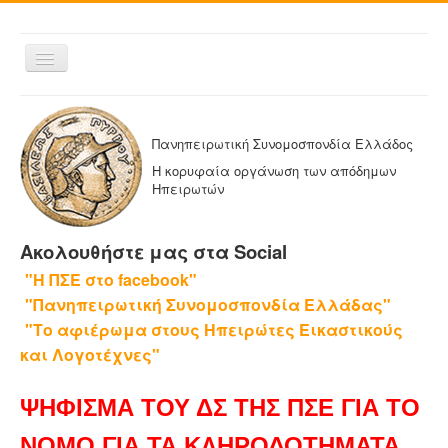
Εναλλαγή
πλοήγησης
ΑΡΧΙΚΗ
Η ΠΑΝΗΠΕΙΡΩΤΙΚΗ
Πανηπειρωτική Συνομοσπονδία Ελλάδος
ΔΕΛΤΙΑ ΤΥΠΟΥ
Η κορυφαία οργάνωση των απόδημων
Ηπειρωτών
ΑΔΕΛΦΟΤΗΤΕΣ-ΟΜΟΣΠΟΝΔΙΕΣ
ΕΚΔΟΣΕΙΣ ΤΗΣ ΠΑΝΗΠΕΙΡΩΤΙΚΗΣ
Ακολουθήστε μας στα Social
Η ΕΦΗΜΕΡΙΔΑ ΜΑΣ
"Η ΠΣΕ στο facebook"
ΕΦΗΜΕΡΙΔΕΣ ΑΔΕΛΦΟΤΗΤΩΝ
"Πανηπειρωτική Συνομοσπονδία Ελλάδας"
ΕΠΙΚΟΙΝΩΝΙΑ
"Το αφιέρωμα στους Ηπειρώτες Εικαστικούς
και Λογοτέχνες"
ΨΗΦΙΣΜΑ ΤΟΥ ΔΣ ΤΗΣ ΠΣΕ ΓΙΑ ΤΟ
ΝΟΜΟ ΓΙΑ ΤΑ ΚΛΗΡΟΔΟΤΗΜΑΤΑ