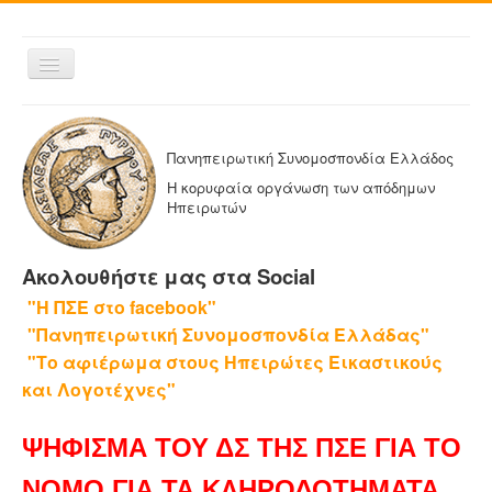
Εναλλαγή
πλοήγησης
ΑΡΧΙΚΗ
Η ΠΑΝΗΠΕΙΡΩΤΙΚΗ
Πανηπειρωτική Συνομοσπονδία Ελλάδος
ΔΕΛΤΙΑ ΤΥΠΟΥ
Η κορυφαία οργάνωση των απόδημων
Ηπειρωτών
ΑΔΕΛΦΟΤΗΤΕΣ-ΟΜΟΣΠΟΝΔΙΕΣ
ΕΚΔΟΣΕΙΣ ΤΗΣ ΠΑΝΗΠΕΙΡΩΤΙΚΗΣ
Ακολουθήστε μας στα Social
Η ΕΦΗΜΕΡΙΔΑ ΜΑΣ
"Η ΠΣΕ στο facebook"
ΕΦΗΜΕΡΙΔΕΣ ΑΔΕΛΦΟΤΗΤΩΝ
"Πανηπειρωτική Συνομοσπονδία Ελλάδας"
ΕΠΙΚΟΙΝΩΝΙΑ
"Το αφιέρωμα στους Ηπειρώτες Εικαστικούς
και Λογοτέχνες"
ΨΗΦΙΣΜΑ ΤΟΥ ΔΣ ΤΗΣ ΠΣΕ ΓΙΑ ΤΟ
ΝΟΜΟ ΓΙΑ ΤΑ ΚΛΗΡΟΔΟΤΗΜΑΤΑ