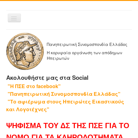
Εναλλαγή
πλοήγησης
ΑΡΧΙΚΗ
Η ΠΑΝΗΠΕΙΡΩΤΙΚΗ
Πανηπειρωτική Συνομοσπονδία Ελλάδος
ΔΕΛΤΙΑ ΤΥΠΟΥ
Η κορυφαία οργάνωση των απόδημων
Ηπειρωτών
ΑΔΕΛΦΟΤΗΤΕΣ-ΟΜΟΣΠΟΝΔΙΕΣ
ΕΚΔΟΣΕΙΣ ΤΗΣ ΠΑΝΗΠΕΙΡΩΤΙΚΗΣ
Ακολουθήστε μας στα Social
Η ΕΦΗΜΕΡΙΔΑ ΜΑΣ
"Η ΠΣΕ στο facebook"
ΕΦΗΜΕΡΙΔΕΣ ΑΔΕΛΦΟΤΗΤΩΝ
"Πανηπειρωτική Συνομοσπονδία Ελλάδας"
ΕΠΙΚΟΙΝΩΝΙΑ
"Το αφιέρωμα στους Ηπειρώτες Εικαστικούς
και Λογοτέχνες"
ΨΗΦΙΣΜΑ ΤΟΥ ΔΣ ΤΗΣ ΠΣΕ ΓΙΑ ΤΟ
ΝΟΜΟ ΓΙΑ ΤΑ ΚΛΗΡΟΔΟΤΗΜΑΤΑ