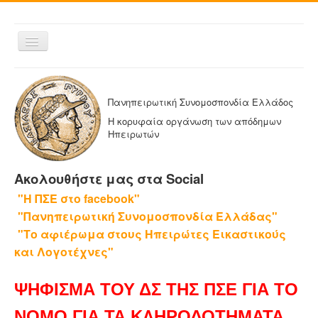
Εναλλαγή
πλοήγησης
ΑΡΧΙΚΗ
Η ΠΑΝΗΠΕΙΡΩΤΙΚΗ
Πανηπειρωτική Συνομοσπονδία Ελλάδος
ΔΕΛΤΙΑ ΤΥΠΟΥ
Η κορυφαία οργάνωση των απόδημων
Ηπειρωτών
ΑΔΕΛΦΟΤΗΤΕΣ-ΟΜΟΣΠΟΝΔΙΕΣ
ΕΚΔΟΣΕΙΣ ΤΗΣ ΠΑΝΗΠΕΙΡΩΤΙΚΗΣ
Ακολουθήστε μας στα Social
Η ΕΦΗΜΕΡΙΔΑ ΜΑΣ
"Η ΠΣΕ στο facebook"
ΕΦΗΜΕΡΙΔΕΣ ΑΔΕΛΦΟΤΗΤΩΝ
"Πανηπειρωτική Συνομοσπονδία Ελλάδας"
ΕΠΙΚΟΙΝΩΝΙΑ
"Το αφιέρωμα στους Ηπειρώτες Εικαστικούς
και Λογοτέχνες"
ΨΗΦΙΣΜΑ ΤΟΥ ΔΣ ΤΗΣ ΠΣΕ ΓΙΑ ΤΟ
ΝΟΜΟ ΓΙΑ ΤΑ ΚΛΗΡΟΔΟΤΗΜΑΤΑ