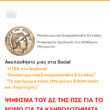
Εναλλαγή
πλοήγησης
ΑΡΧΙΚΗ
Η ΠΑΝΗΠΕΙΡΩΤΙΚΗ
Πανηπειρωτική Συνομοσπονδία Ελλάδος
ΔΕΛΤΙΑ ΤΥΠΟΥ
Η κορυφαία οργάνωση των απόδημων
Ηπειρωτών
ΑΔΕΛΦΟΤΗΤΕΣ-ΟΜΟΣΠΟΝΔΙΕΣ
ΕΚΔΟΣΕΙΣ ΤΗΣ ΠΑΝΗΠΕΙΡΩΤΙΚΗΣ
Ακολουθήστε μας στα Social
Η ΕΦΗΜΕΡΙΔΑ ΜΑΣ
"Η ΠΣΕ στο facebook"
ΕΦΗΜΕΡΙΔΕΣ ΑΔΕΛΦΟΤΗΤΩΝ
"Πανηπειρωτική Συνομοσπονδία Ελλάδας"
ΕΠΙΚΟΙΝΩΝΙΑ
"Το αφιέρωμα στους Ηπειρώτες Εικαστικούς
και Λογοτέχνες"
ΨΗΦΙΣΜΑ ΤΟΥ ΔΣ ΤΗΣ ΠΣΕ ΓΙΑ ΤΟ
ΝΟΜΟ ΓΙΑ ΤΑ ΚΛΗΡΟΔΟΤΗΜΑΤΑ