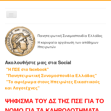
Εναλλαγή
πλοήγησης
ΑΡΧΙΚΗ
Η ΠΑΝΗΠΕΙΡΩΤΙΚΗ
Πανηπειρωτική Συνομοσπονδία Ελλάδος
ΔΕΛΤΙΑ ΤΥΠΟΥ
Η κορυφαία οργάνωση των απόδημων
Ηπειρωτών
ΑΔΕΛΦΟΤΗΤΕΣ-ΟΜΟΣΠΟΝΔΙΕΣ
ΕΚΔΟΣΕΙΣ ΤΗΣ ΠΑΝΗΠΕΙΡΩΤΙΚΗΣ
Ακολουθήστε μας στα Social
Η ΕΦΗΜΕΡΙΔΑ ΜΑΣ
"Η ΠΣΕ στο facebook"
ΕΦΗΜΕΡΙΔΕΣ ΑΔΕΛΦΟΤΗΤΩΝ
"Πανηπειρωτική Συνομοσπονδία Ελλάδας"
ΕΠΙΚΟΙΝΩΝΙΑ
"Το αφιέρωμα στους Ηπειρώτες Εικαστικούς
και Λογοτέχνες"
ΨΗΦΙΣΜΑ ΤΟΥ ΔΣ ΤΗΣ ΠΣΕ ΓΙΑ ΤΟ
ΝΟΜΟ ΓΙΑ ΤΑ ΚΛΗΡΟΔΟΤΗΜΑΤΑ