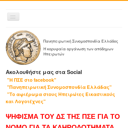
Εναλλαγή
πλοήγησης
ΑΡΧΙΚΗ
Η ΠΑΝΗΠΕΙΡΩΤΙΚΗ
Πανηπειρωτική Συνομοσπονδία Ελλάδος
ΔΕΛΤΙΑ ΤΥΠΟΥ
Η κορυφαία οργάνωση των απόδημων
Ηπειρωτών
ΑΔΕΛΦΟΤΗΤΕΣ-ΟΜΟΣΠΟΝΔΙΕΣ
ΕΚΔΟΣΕΙΣ ΤΗΣ ΠΑΝΗΠΕΙΡΩΤΙΚΗΣ
Ακολουθήστε μας στα Social
Η ΕΦΗΜΕΡΙΔΑ ΜΑΣ
"Η ΠΣΕ στο facebook"
ΕΦΗΜΕΡΙΔΕΣ ΑΔΕΛΦΟΤΗΤΩΝ
"Πανηπειρωτική Συνομοσπονδία Ελλάδας"
ΕΠΙΚΟΙΝΩΝΙΑ
"Το αφιέρωμα στους Ηπειρώτες Εικαστικούς
και Λογοτέχνες"
ΨΗΦΙΣΜΑ ΤΟΥ ΔΣ ΤΗΣ ΠΣΕ ΓΙΑ ΤΟ
ΝΟΜΟ ΓΙΑ ΤΑ ΚΛΗΡΟΔΟΤΗΜΑΤΑ