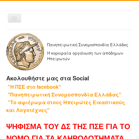
Εναλλαγή
πλοήγησης
ΑΡΧΙΚΗ
Η ΠΑΝΗΠΕΙΡΩΤΙΚΗ
Πανηπειρωτική Συνομοσπονδία Ελλάδος
ΔΕΛΤΙΑ ΤΥΠΟΥ
Η κορυφαία οργάνωση των απόδημων
Ηπειρωτών
ΑΔΕΛΦΟΤΗΤΕΣ-ΟΜΟΣΠΟΝΔΙΕΣ
ΕΚΔΟΣΕΙΣ ΤΗΣ ΠΑΝΗΠΕΙΡΩΤΙΚΗΣ
Ακολουθήστε μας στα Social
Η ΕΦΗΜΕΡΙΔΑ ΜΑΣ
"Η ΠΣΕ στο facebook"
ΕΦΗΜΕΡΙΔΕΣ ΑΔΕΛΦΟΤΗΤΩΝ
"Πανηπειρωτική Συνομοσπονδία Ελλάδας"
ΕΠΙΚΟΙΝΩΝΙΑ
"Το αφιέρωμα στους Ηπειρώτες Εικαστικούς
και Λογοτέχνες"
ΨΗΦΙΣΜΑ ΤΟΥ ΔΣ ΤΗΣ ΠΣΕ ΓΙΑ ΤΟ
ΝΟΜΟ ΓΙΑ ΤΑ ΚΛΗΡΟΔΟΤΗΜΑΤΑ