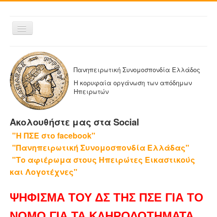
Εναλλαγή
πλοήγησης
ΑΡΧΙΚΗ
Η ΠΑΝΗΠΕΙΡΩΤΙΚΗ
Πανηπειρωτική Συνομοσπονδία Ελλάδος
ΔΕΛΤΙΑ ΤΥΠΟΥ
Η κορυφαία οργάνωση των απόδημων
Ηπειρωτών
ΑΔΕΛΦΟΤΗΤΕΣ-ΟΜΟΣΠΟΝΔΙΕΣ
ΕΚΔΟΣΕΙΣ ΤΗΣ ΠΑΝΗΠΕΙΡΩΤΙΚΗΣ
Ακολουθήστε μας στα Social
Η ΕΦΗΜΕΡΙΔΑ ΜΑΣ
"Η ΠΣΕ στο facebook"
ΕΦΗΜΕΡΙΔΕΣ ΑΔΕΛΦΟΤΗΤΩΝ
"Πανηπειρωτική Συνομοσπονδία Ελλάδας"
ΕΠΙΚΟΙΝΩΝΙΑ
"Το αφιέρωμα στους Ηπειρώτες Εικαστικούς
και Λογοτέχνες"
ΨΗΦΙΣΜΑ ΤΟΥ ΔΣ ΤΗΣ ΠΣΕ ΓΙΑ ΤΟ
ΝΟΜΟ ΓΙΑ ΤΑ ΚΛΗΡΟΔΟΤΗΜΑΤΑ