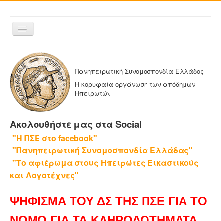
Εναλλαγή
πλοήγησης
ΑΡΧΙΚΗ
Η ΠΑΝΗΠΕΙΡΩΤΙΚΗ
Πανηπειρωτική Συνομοσπονδία Ελλάδος
ΔΕΛΤΙΑ ΤΥΠΟΥ
Η κορυφαία οργάνωση των απόδημων
Ηπειρωτών
ΑΔΕΛΦΟΤΗΤΕΣ-ΟΜΟΣΠΟΝΔΙΕΣ
ΕΚΔΟΣΕΙΣ ΤΗΣ ΠΑΝΗΠΕΙΡΩΤΙΚΗΣ
Ακολουθήστε μας στα Social
Η ΕΦΗΜΕΡΙΔΑ ΜΑΣ
"Η ΠΣΕ στο facebook"
ΕΦΗΜΕΡΙΔΕΣ ΑΔΕΛΦΟΤΗΤΩΝ
"Πανηπειρωτική Συνομοσπονδία Ελλάδας"
ΕΠΙΚΟΙΝΩΝΙΑ
"Το αφιέρωμα στους Ηπειρώτες Εικαστικούς
και Λογοτέχνες"
ΨΗΦΙΣΜΑ ΤΟΥ ΔΣ ΤΗΣ ΠΣΕ ΓΙΑ ΤΟ
ΝΟΜΟ ΓΙΑ ΤΑ ΚΛΗΡΟΔΟΤΗΜΑΤΑ