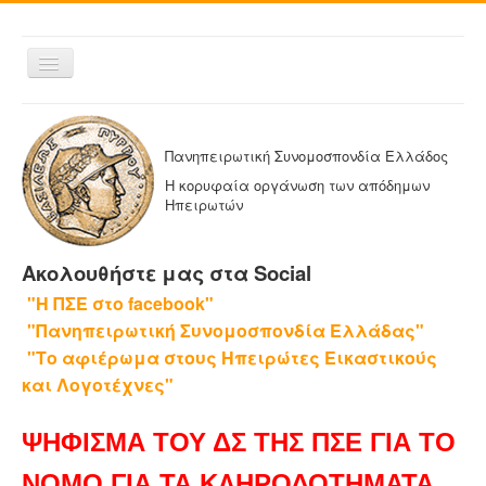
Εναλλαγή
πλοήγησης
ΑΡΧΙΚΗ
Η ΠΑΝΗΠΕΙΡΩΤΙΚΗ
Πανηπειρωτική Συνομοσπονδία Ελλάδος
ΔΕΛΤΙΑ ΤΥΠΟΥ
Η κορυφαία οργάνωση των απόδημων
Ηπειρωτών
ΑΔΕΛΦΟΤΗΤΕΣ-ΟΜΟΣΠΟΝΔΙΕΣ
ΕΚΔΟΣΕΙΣ ΤΗΣ ΠΑΝΗΠΕΙΡΩΤΙΚΗΣ
Ακολουθήστε μας στα Social
Η ΕΦΗΜΕΡΙΔΑ ΜΑΣ
"Η ΠΣΕ στο facebook"
ΕΦΗΜΕΡΙΔΕΣ ΑΔΕΛΦΟΤΗΤΩΝ
"Πανηπειρωτική Συνομοσπονδία Ελλάδας"
ΕΠΙΚΟΙΝΩΝΙΑ
"Το αφιέρωμα στους Ηπειρώτες Εικαστικούς
και Λογοτέχνες"
ΨΗΦΙΣΜΑ ΤΟΥ ΔΣ ΤΗΣ ΠΣΕ ΓΙΑ ΤΟ
ΝΟΜΟ ΓΙΑ ΤΑ ΚΛΗΡΟΔΟΤΗΜΑΤΑ