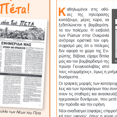
 Πέτα!
Κ
αθηλωμένοι  στις  οθό
-
νες   της   τηλεόρασης 
κοιτάζουμε,  μέρες  τώρα,  να 
ξεδιπλώνεται  η  βαρβαρότη-
τα  του  πολέμου.  Η  εισβολή 
των  Ρώσων  στην  Ουκρανία 
ανέτρεψε  οριστικά  τον  εφη-
συχασμό μας ότι ο πόλεμος 
δεν αφορά το χώρο της Ευ-
ρώπης. Βέβαια, είχαμε δίπλα 
μας και τον βομβαρδισμό της 
πρώην  Γιουγκοσλαβίας  από 
τους «συμμάχους», όμως η μνήμη μ
δυσάρεστα... 
Οι τραγικές μορφές των κατατρε
λεις και των προσφύγων που συνω
σουν τις σταθερές και ανασκευάζο
ηγεμονικών δυνάμεων, που μετά 
την πρόοδο και την ειρήνη. 
ύλλο των Νέων του Πέτα 
Νέοι αναδασμοί (σφαίρες επιρροής
κά τους μικρούς, όπως η χώρα μ