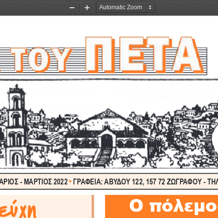
Zoom
Zoom
Out
In
ΡΙΟΣ - ΜΑΡΤΙΟΣ 2022 
• 
ΓΡΑΦΕΙΑ: ΑΒΥΔΟΥ 122, 157 72 ΖΩΓΡΑΦΟΥ - ΤΗΛ.
Ο πόλεμο
ύχη  