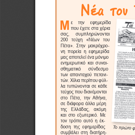
Νέα του
Μ
ε   την   εφημερίδα 
που έχετε στα χέρια 
σας,   συμπληρώνονται 
200  τεύχη  «Νέων  του 
Πέτα».  Στην  μακρόχρο-
νη  πορεία  η  εφημερίδα 
μας αποτελεί ένα μόνιμο 
ενημερωτικό  και  συναι
-
σθηματικό   σύνδεσμο 
των απανταχού πετανι-
τών. Χίλια περίπου φύλ-
λα τυπώνονται σε κάθε 
τεύχος που διανέμονται 
στο  Πέτα,  την  Αθήνα, 
σε διάφορα άλλα μέρη 
της  Ελλάδας,  ακόμη 
και στο εξωτερικό. Με 
τον  τρόπο  αυτό  η  έκ-
δοση  της  εφημερίδας 
Το πρώτο φ
συμβάλει στη διατήρη
-