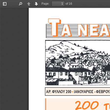
Page:
of 16
Toggle
Find
Previous
Next
Sidebar
•
ΑΡ. ΦΥΛΛΟΥ 200 
 ΙΑΝΟΥΑΡΙΟΣ - ΦΕΒΡΟΥΑ
200 τε